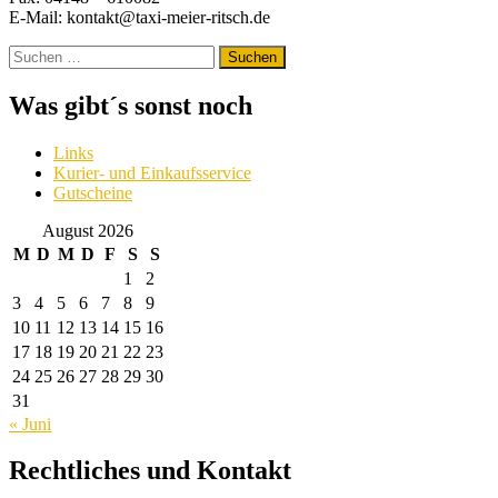
E-Mail: kontakt@taxi-meier-ritsch.de
Suchen
nach:
Was gibt´s sonst noch
Links
Kurier- und Einkaufsservice
Gutscheine
August 2026
M
D
M
D
F
S
S
1
2
3
4
5
6
7
8
9
10
11
12
13
14
15
16
17
18
19
20
21
22
23
24
25
26
27
28
29
30
31
« Juni
Rechtliches und Kontakt