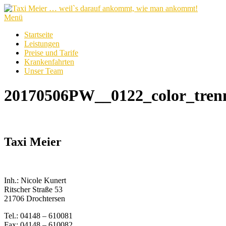
Zum
Inhalt
Menü
springen
Startseite
Leistungen
Preise und Tarife
Krankenfahrten
Unser Team
20170506PW__0122_color_tren
Taxi Meier
Inh.: Nicole Kunert
Ritscher Straße 53
21706 Drochtersen
Tel.: 04148 – 610081
Fax: 04148 – 610082