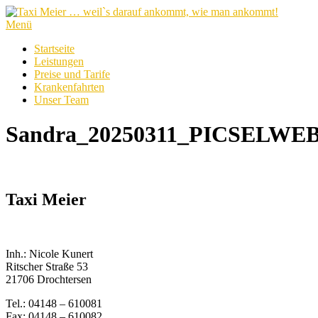
Zum
Inhalt
Menü
springen
Startseite
Leistungen
Preise und Tarife
Krankenfahrten
Unser Team
Sandra_20250311_PICSELWEB
Taxi Meier
Inh.: Nicole Kunert
Ritscher Straße 53
21706 Drochtersen
Tel.: 04148 – 610081
Fax: 04148 – 610082