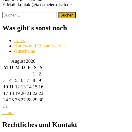
E-Mail: kontakt@taxi-meier-ritsch.de
Suchen
nach:
Was gibt´s sonst noch
Links
Kurier- und Einkaufsservice
Gutscheine
August 2026
M
D
M
D
F
S
S
1
2
3
4
5
6
7
8
9
10
11
12
13
14
15
16
17
18
19
20
21
22
23
24
25
26
27
28
29
30
31
« Juni
Rechtliches und Kontakt