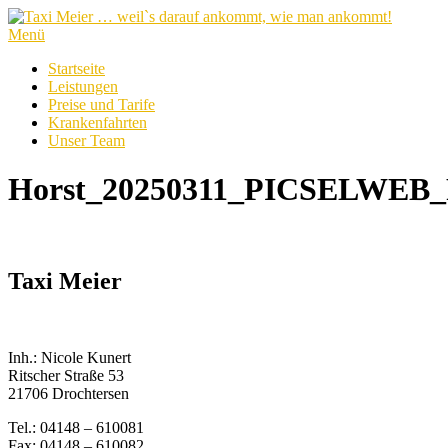
Zum
Inhalt
Menü
springen
Startseite
Leistungen
Preise und Tarife
Krankenfahrten
Unser Team
Horst_20250311_PICSELWEB_
Taxi Meier
Inh.: Nicole Kunert
Ritscher Straße 53
21706 Drochtersen
Tel.: 04148 – 610081
Fax: 04148 – 610082