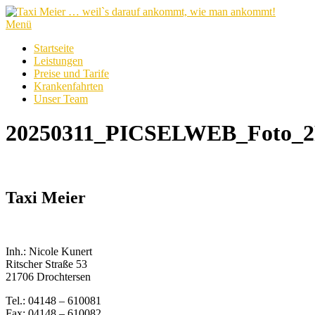
Zum
Inhalt
Menü
springen
Startseite
Leistungen
Preise und Tarife
Krankenfahrten
Unser Team
20250311_PICSELWEB_Foto_2
Taxi Meier
Inh.: Nicole Kunert
Ritscher Straße 53
21706 Drochtersen
Tel.: 04148 – 610081
Fax: 04148 – 610082