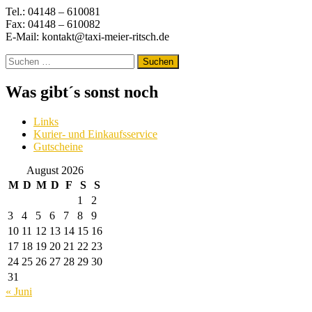
Tel.: 04148 – 610081
Fax: 04148 – 610082
E-Mail: kontakt@taxi-meier-ritsch.de
Suchen
nach:
Was gibt´s sonst noch
Links
Kurier- und Einkaufsservice
Gutscheine
August 2026
M
D
M
D
F
S
S
1
2
3
4
5
6
7
8
9
10
11
12
13
14
15
16
17
18
19
20
21
22
23
24
25
26
27
28
29
30
31
« Juni