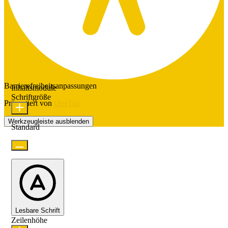
Barrierefreiheitsanpassungen
Inhaltsmodule
Schriftgröße
Präsentiert von
OneTap
Werkzeugleiste ausblenden
Standard
Lesbare Schrift
Zeilenhöhe