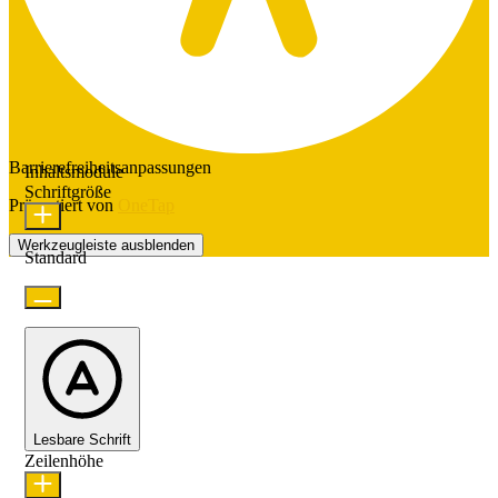
Barrierefreiheitsanpassungen
Inhaltsmodule
Schriftgröße
Präsentiert von
OneTap
Werkzeugleiste ausblenden
Standard
Lesbare Schrift
Zeilenhöhe