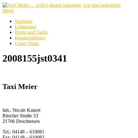
Zum
Inhalt
Menü
springen
Startseite
Leistungen
Preise und Tarife
Krankenfahrten
Unser Team
2008155jst0341
Taxi Meier
Inh.: Nicole Kunert
Ritscher Straße 53
21706 Drochtersen
Tel.: 04148 – 610081
Fax: 04148 – 610082