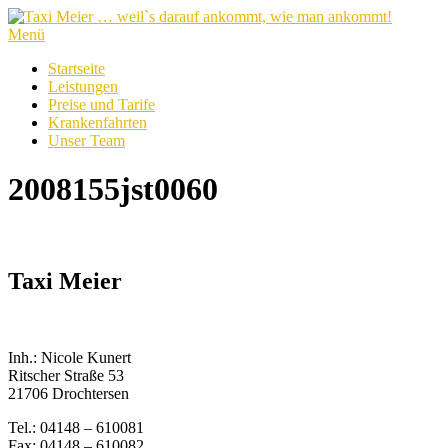
Zum
Inhalt
Menü
springen
Startseite
Leistungen
Preise und Tarife
Krankenfahrten
Unser Team
2008155jst0060
Taxi Meier
Inh.: Nicole Kunert
Ritscher Straße 53
21706 Drochtersen
Tel.: 04148 – 610081
Fax: 04148 – 610082